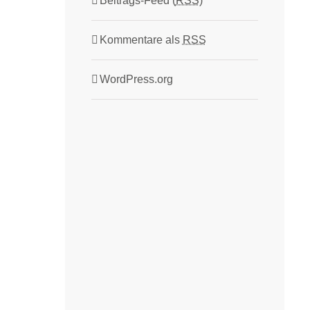
Beitrags-Feed (
RSS
)
Kommentare als
RSS
WordPress.org