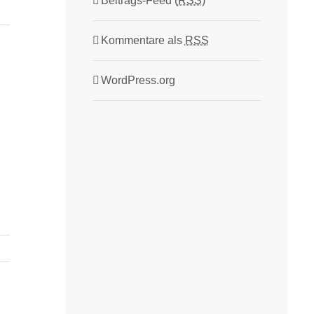
Beitrags-Feed (
RSS
)
Kommentare als
RSS
WordPress.org